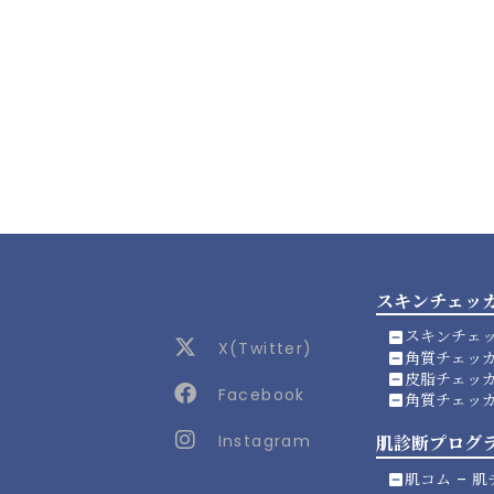
スキンチェッ
スキンチェッ
indeterminate_check_box
X(Twitter)
角質チェッ
indeterminate_check_box
皮脂チェッ
indeterminate_check_box
@smartchip_Inc
Facebook
角質チェッ
indeterminate_check_box
Smartchip Inc.
Instagram
肌診断プログ
肌コム – 肌
indeterminate_check_box
Smartchip Inc.