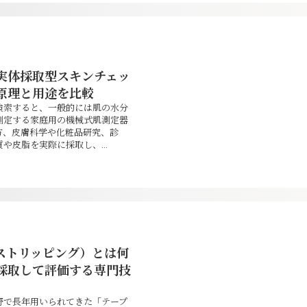
実体採取型スキンチェッ
原理と用途を比較
検索すると、一般的には肌の水分
測定する家庭用の機械式肌測定器
方、皮膚科学や化粧品研究、診
や皮脂を実際に採取し、...
ストリッピング）とは何
採取して評価する専門技
野で長年用いられてきた「テープ