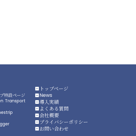
トップページ
indeterminate_check_box
News
プ特設ページ
indeterminate_check_box
en Transport
導入実績
indeterminate_check_box
よくある質問
indeterminate_check_box
mestrip
会社概要
indeterminate_check_box
プライバシーポリシー
indeterminate_check_box
ogger
お問い合わせ
indeterminate_check_box