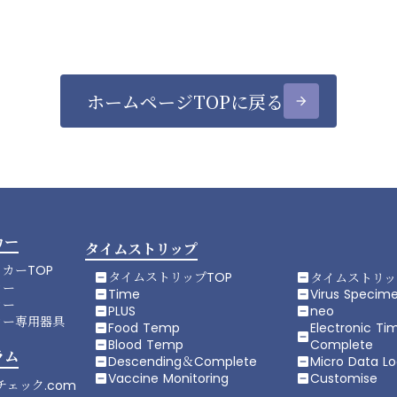
ホームページTOPに戻る
arrow_forward
カー
タイムストリップ
カーTOP
タイムストリップTOP
タイムストリッ
indeterminate_check_box
indeterminate_check_box
カー
Time
Virus Specim
indeterminate_check_box
indeterminate_check_box
カー
PLUS
neo
indeterminate_check_box
indeterminate_check_box
カー専用器具
Food Temp
Electronic Ti
indeterminate_check_box
indeterminate_check_box
Blood Temp
Complete
indeterminate_check_box
ラム
Descending＆Complete
Micro Data L
indeterminate_check_box
indeterminate_check_box
Vaccine Monitoring
Customise
indeterminate_check_box
indeterminate_check_box
チェック.com