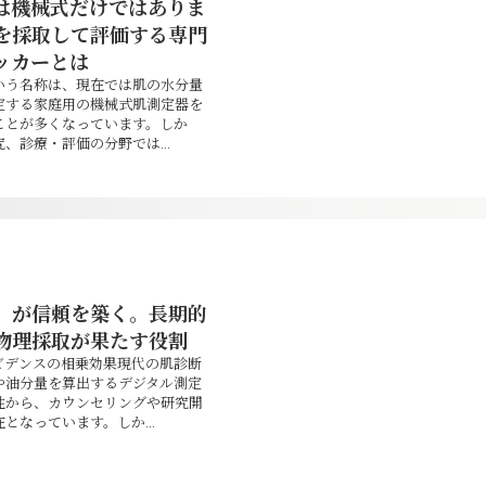
は機械式だけではありま
を採取して評価する専門
ッカーとは
いう名称は、現在では肌の水分量
定する家庭用の機械式肌測定器を
ことが多くなっています。しか
、診療・評価の分野では...
」が信頼を築く。長期的
物理採取が果たす役割
ビデンスの相乗効果現代の肌診断
や油分量を算出するデジタル測定
性から、カウンセリングや研究開
となっています。しか...