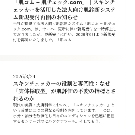
「肌コム – 肌チェック.com」｜スキンチ
ェッカーを活用した法人向け肌診断システ
ム新規受付再開のお知らせ
当社が提供する法人向け肌診断システム「肌コム – 肌チェ
ック.com」は、サーバー更新に伴い新規受付を一時停止し
ておりましたが、更新完了に伴い、2026年6月より新規受
付を再開いたしました。「肌コム ...
2026/3/24
スキンチェッカーの役割と専門性：なぜ
「実体採取型」が肌評価の不変の指標とさ
れるのか
現代の美容・皮膚科学において、「スキンチェッカー」と
いう言葉は二つの異なる役割を内包しています。一つは、
水分・油分を数値化し日々のコンディションを迅速に把握
するセンサー式のセルフケアツール。そしてもう...