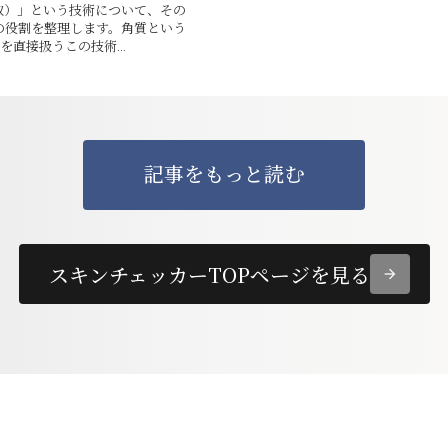
取）」という技術について、その
の役割を整理します。角質という
を直接扱うこの技術...
記事をもっと読む
スキンチェッカーTOPページを見る
arrow_forward