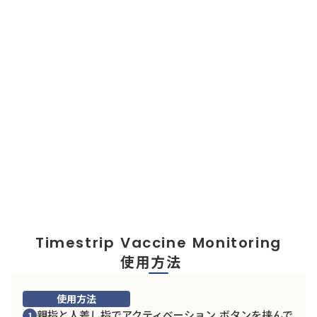
VRM30
2～8℃
TP496
VOR12
8℃
TP497
Timestrip Vaccine Monitoring
使用方法
使用方法
親指と人差し指でアクティベーション ボタンを挟んで
1