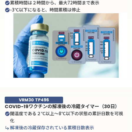
累積時間は２時間から、最大72時間まで表示
check_circle
-3℃以下になると、時間累積は停止
check_circle
VRM30 TP496
COVID-19ワクチンの解凍後の冷蔵タイマー（30日）
閾温度である２℃以上～8℃以下の状態の累計日数を可視
check_circle
化
解凍後の冷蔵保存されている累積日数表示
subdirectory_arrow_right