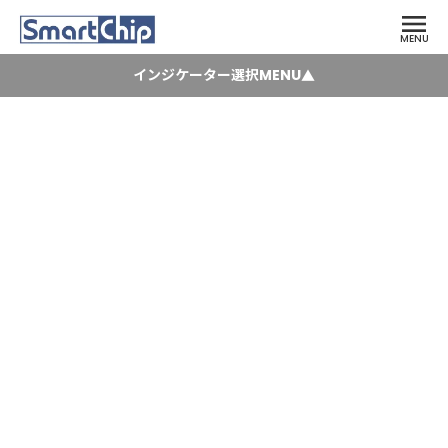
menu
MENU
インジケーター選択MENU
▲
タイムストリップTOP
keyboard_arrow_right
タイムストリップ特設ページ
keyboard_arrow_right
Time （時間管理）
keyboard_arrow_right
PLUS (温度上昇管理）
keyboard_arrow_right
Food Temp (食品温度管理）
keyboard_arrow_right
Timestrip Vaccine Monitoring
Blood Temp(血液温度管理）
keyboard_arrow_right
（タイムストリップ ワクチン解凍・保管
Descending(温度降下管理）
keyboard_arrow_right
タイマーインジケーター）
Complete（温度上昇・降下組合せ管理）
Vaccine Monitoring
keyboard_arrow_right
（ワクチン解凍・保管時間管理）
Virus Specimen Transport
keyboard_arrow_right
（ウィルス検体輸送用管理）
neo（LED式温度管理）
keyboard_arrow_right
Electronic Timestrip Complete
keyboard_arrow_right
(LED式通知機能付き温度管理）