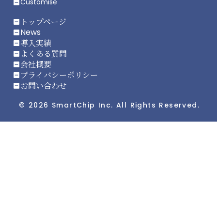
Customise
indeterminate_check_box
トップページ
indeterminate_check_box
News
indeterminate_check_box
導入実績
indeterminate_check_box
よくある質問
indeterminate_check_box
会社概要
indeterminate_check_box
プライバシーポリシー
indeterminate_check_box
お問い合わせ
indeterminate_check_box
© 2026 SmartChip Inc. All Rights Reserved.