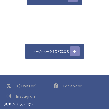
ホームページTOPに戻る
arrow_forward
X(Twitter)
Facebook
@smartchip_Inc
Instagram
Smartchip Inc.
スキンチェッカー
Smartchip Inc.