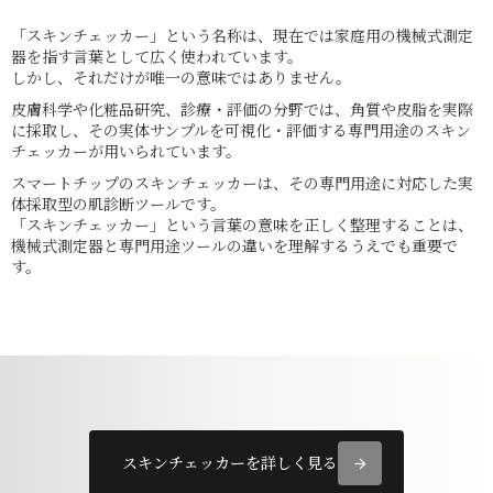
「スキンチェッカー」という名称は、現在では家庭用の機械式測定
器を指す言葉として広く使われています。
しかし、それだけが唯一の意味ではありません。
皮膚科学や化粧品研究、診療・評価の分野では、角質や皮脂を実際
に採取し、その実体サンプルを可視化・評価する専門用途のスキン
チェッカーが用いられています。
スマートチップのスキンチェッカーは、その専門用途に対応した実
体採取型の肌診断ツールです。
「スキンチェッカー」という言葉の意味を正しく整理することは、
機械式測定器と専門用途ツールの違いを理解するうえでも重要で
す。
スキンチェッカーを詳しく見る
arrow_forward