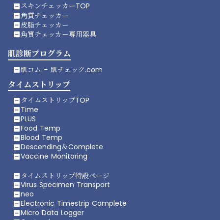
スキンチェッカーTOP
indeterminate_check_box
角質チェッカー
indeterminate_check_box
皮脂チェッカー
indeterminate_check_box
角質チェッカー専用器具
indeterminate_check_box
肌診断プログラム
肌コム – 肌チェック.com
indeterminate_check_box
タイムストリップ
タイムストリップTOP
indeterminate_check_box
Time
indeterminate_check_box
PLUS
indeterminate_check_box
Food Temp
indeterminate_check_box
Blood Temp
indeterminate_check_box
Descending＆Complete
indeterminate_check_box
Vaccine Monitoring
indeterminate_check_box
タイムストリップ特設ページ
indeterminate_check_box
Virus Specimen Transport
indeterminate_check_box
neo
indeterminate_check_box
Electronic Timestrip Complete
indeterminate_check_box
Micro Data Logger
indeterminate_check_box