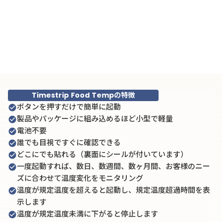
Micro Data Logger
keyboard_arrow_right
（LED式データロガー付き温度管理）
Customise
keyboard_arrow_right
(カスタマイズ）
Timestrip Food Tempの特徴
ボタンを押すだけで簡単に起動
check_circle
製品やパッケージに組み込めるほど小型で軽量
check_circle
電池不要
check_circle
誰でも目視ですぐに確認できる
check_circle
どこにでも貼れる（裏面にシールが付いています）
check_circle
一度起動すれば、数日、数週間、数ヶ月間、お客様のニー
check_circle
ズに合わせて温度変化をモニタリング
温度が規定温度を超えると起動し、規定温度超過時間を表
check_circle
示します
温度が規定温度未満に下がると停止します
check_circle