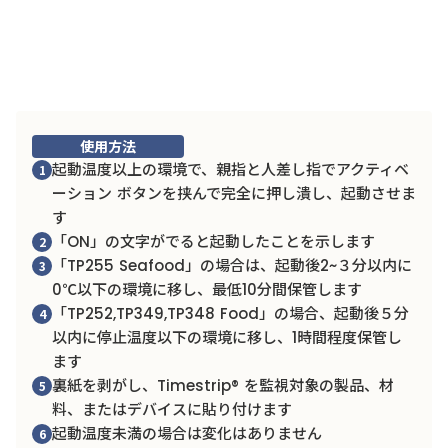
使用方法
起動温度以上の環境で、親指と人差し指でアクティベ
1
ーション ボタンを挟んで完全に押し潰し、起動させま
す
「ON」の文字がでると起動したことを示します
2
「TP255 Seafood」の場合は、起動後2~３分以内に
3
0℃以下の環境に移し、最低10分間保管します
「TP252,TP349,TP348 Food」の場合、起動後５分
4
以内に停止温度以下の環境に移し、1時間程度保管し
ます
裏紙を剥がし、Timestrip® を監視対象の製品、材
5
料、またはデバイスに貼り付けます
起動温度未満の場合は変化はありません
6