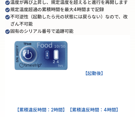
温度が再び上昇し、規定温度を超えると進行を再開します
check_circle
規定温度超過の累積時間を最大4時間まで記録
check_circle
不可逆性（起動したら元の状態には戻らない）なので、改
check_circle
ざん不可能
固有のシリアル番号で追跡可能
check_circle
【起動後】
【累積違反時間：2時間】
【累積違反時間：4時間】