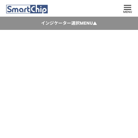
menu
MENU
インジケーター選択MENU
▲
タイムストリップTOP
keyboard_arrow_right
タイムストリップ特設ページ
keyboard_arrow_right
Time （時間管理）
keyboard_arrow_right
PLUS (温度上昇管理）
keyboard_arrow_right
Food Temp (食品温度管理）
keyboard_arrow_right
Timestrip Food Temp
Blood Temp(血液温度管理）
keyboard_arrow_right
（タイムストリップ 食品用温度管理イン
Descending(温度降下管理）
keyboard_arrow_right
ジケーター）
Complete（温度上昇・降下組合せ管理）
Vaccine Monitoring
keyboard_arrow_right
（ワクチン解凍・保管時間管理）
Virus Specimen Transport
keyboard_arrow_right
（ウィルス検体輸送用管理）
neo（LED式温度管理）
keyboard_arrow_right
Electronic Timestrip Complete
keyboard_arrow_right
(LED式通知機能付き温度管理）