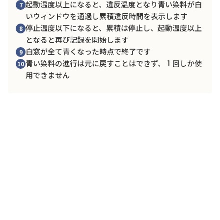
起動温度以上になると、違反温度となり青い染料が⽩
7
いウィンドウを通過し累積違反時間を表示します
停止温度以下になると、累積は停止し、起動温度以上
8
となると再び記録を開始します
白窓が全て青くなった時点で終了です
9
青い染料の進行は元に戻すことはできず、 1 回しか使
10
用できません
Timestrip Food Temp
仕様
タイプ
不可逆性、使い捨て（シングルユース）
温度精度