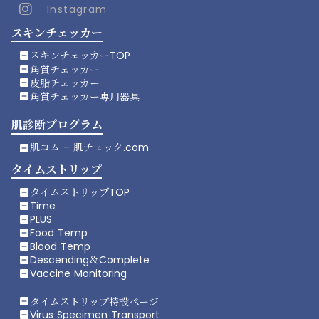
@smartchip_Inc
Instagram
Smartchip Inc.
スキンチェッカー
Smartchip Inc.
スキンチェッカーTOP
indeterminate_check_box
角質チェッカー
indeterminate_check_box
皮脂チェッカー
indeterminate_check_box
角質チェッカー専用器具
indeterminate_check_box
肌診断プログラム
肌コム – 肌チェック.com
indeterminate_check_box
タイムストリップ
タイムストリップTOP
indeterminate_check_box
Time
indeterminate_check_box
PLUS
indeterminate_check_box
Food Temp
indeterminate_check_box
Blood Temp
indeterminate_check_box
Descending＆Complete
indeterminate_check_box
Vaccine Monitoring
indeterminate_check_box
タイムストリップ特設ページ
indeterminate_check_box
Virus Specimen Transport
indeterminate_check_box