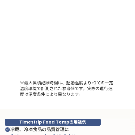
TP252
5℃
TP349
8℃
TP348
10℃
※最大累積記録時間は、起動温度より+2℃の一定
温度環境で計測された参考値です。実際の進行速
度は温度条件により異なります。
Timestrip Food Tempの用途例
冷蔵、冷凍食品の品質管理に
check_circle