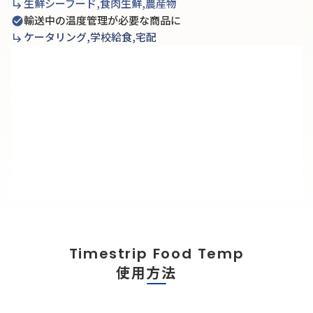
生鮮シーフード,食肉生鮮,農産物
subdirectory_arrow_right
輸送中の温度管理が必要な商品に
check_circle
ケータリング,学校給食,宅配
subdirectory_arrow_right
Timestrip Food Temp
使用方法