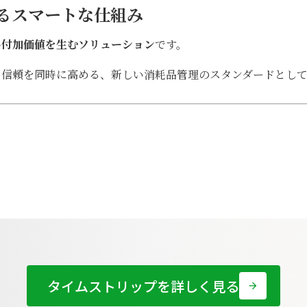
るスマートな仕組み
い付加価値を生むソリューション
です。
ド信頼を同時に高める、新しい消耗品管理のスタンダードとし
タイムストリップを詳しく見る
arrow_forward