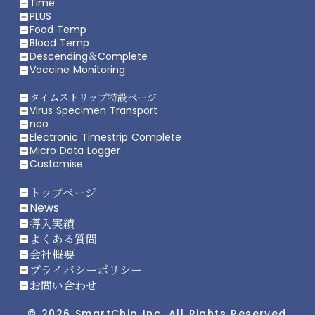
Time
indeterminate_check_box
PLUS
indeterminate_check_box
Food Temp
indeterminate_check_box
Blood Temp
indeterminate_check_box
Descending＆Complete
indeterminate_check_box
Vaccine Monitoring
indeterminate_check_box
タイムストリップ特設ページ
indeterminate_check_box
Virus Specimen Transport
indeterminate_check_box
neo
indeterminate_check_box
Electronic Timestrip Complete
indeterminate_check_box
Micro Data Logger
indeterminate_check_box
Customise
indeterminate_check_box
トップページ
indeterminate_check_box
News
indeterminate_check_box
導入実績
indeterminate_check_box
よくある質問
indeterminate_check_box
会社概要
indeterminate_check_box
プライバシーポリシー
indeterminate_check_box
お問い合わせ
indeterminate_check_box
© 2026 SmartChip Inc. All Rights Reserved.