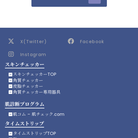
X(Twitter)
Facebook
@smartchip_Inc
Instagram
Smartchip Inc.
スキンチェッカー
Smartchip Inc.
スキンチェッカーTOP
indeterminate_check_box
角質チェッカー
indeterminate_check_box
皮脂チェッカー
indeterminate_check_box
角質チェッカー専用器具
indeterminate_check_box
肌診断プログラム
肌コム – 肌チェック.com
indeterminate_check_box
タイムストリップ
タイムストリップTOP
indeterminate_check_box