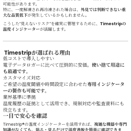
可能性があります。
特に、一度解凍され再冷凍された場合は、
外見では判断できない重
大な品質低下
が発生しているかもしれません。
こうした“見えないリスク”を確実に管理するために、
Timestripの
温度インジケーター
が活躍します。
Timestripが選ばれる理由
低コストで導入しやすい
電子データロガーに比べて圧倒的に安価。
使い捨て用途に
も最適です。
カスタマイズ対応
ご希望の温度閾値や時間設定に合わせた
専用インジケータ
ーの製作も可能です。
業界基準に準拠
温度履歴の証拠として活用でき、規制対応や監査資料にも
役立ちます。
一目で安心を確認
Timestrip®の温度インジケーターを活用すれば、
複雑な機器や専門
知識がなくても、貼る・見るだけで温度逸脱を簡単に確認できま